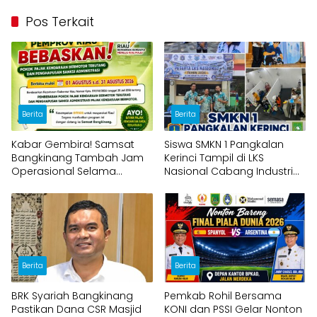
Pos Terkait
Berita
Berita
Kabar Gembira! Samsat
Siswa SMKN 1 Pangkalan
Bangkinang Tambah Jam
Kerinci Tampil di LKS
Operasional Selama
Nasional Cabang Industrial
Program Pemutihan Pajak
Control
Kendaraan
Berita
Berita
BRK Syariah Bangkinang
Pemkab Rohil Bersama
Pastikan Dana CSR Masjid
KONI dan PSSI Gelar Nonton