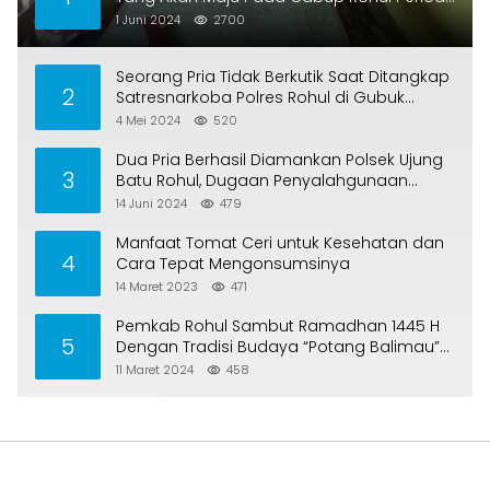
2024-2029
1 Juni 2024
2700
Seorang Pria Tidak Berkutik Saat Ditangkap
2
Satresnarkoba Polres Rohul di Gubuk
Kebun Sawit
4 Mei 2024
520
Dua Pria Berhasil Diamankan Polsek Ujung
3
Batu Rohul, Dugaan Penyalahgunaan
Narkotika Jenis Sabu
14 Juni 2024
479
Manfaat Tomat Ceri untuk Kesehatan dan
4
Cara Tepat Mengonsumsinya
14 Maret 2023
471
Pemkab Rohul Sambut Ramadhan 1445 H
5
Dengan Tradisi Budaya “Potang Balimau”
dan Santuni Anak Yatim
11 Maret 2024
458