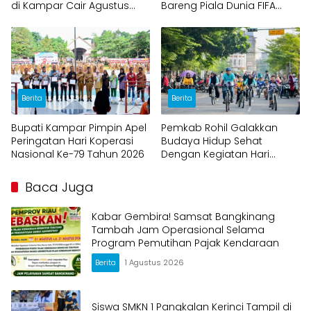
di Kampar Cair Agustus
Bareng Piala Dunia FIFA
2026
2026
Berita
Berita
Bupati Kampar Pimpin Apel
Pemkab Rohil Galakkan
Peringatan Hari Koperasi
Budaya Hidup Sehat
Nasional Ke-79 Tahun 2026
Dengan Kegiatan Hari
Bebas Kendaraan
Bermotor CFD
Baca Juga
Kabar Gembira! Samsat Bangkinang
Tambah Jam Operasional Selama
Program Pemutihan Pajak Kendaraan
Berita
1 Agustus 2026
Siswa SMKN 1 Pangkalan Kerinci Tampil di