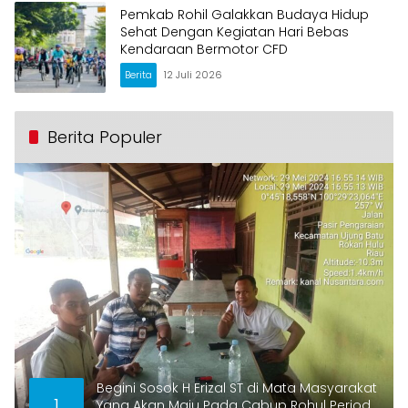
Pemkab Rohil Galakkan Budaya Hidup
Sehat Dengan Kegiatan Hari Bebas
Kendaraan Bermotor CFD
Berita
12 Juli 2026
Berita Populer
Begini Sosok H Erizal ST di Mata Masyarakat
1
Yang Akan Maju Pada Cabup Rohul Periode